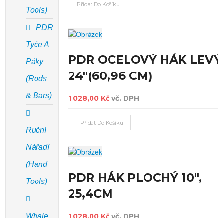
Tools)
PDR
Tyče A
PDR OCELOVÝ HÁK LEV
Páky
24"(60,96 CM)
(Rods
& Bars)
1 028,00 Kč
vč. DPH
Ruční
Nářadí
(Hand
PDR HÁK PLOCHÝ 10",
Tools)
25,4CM
Whale
1 028,00 Kč
vč. DPH