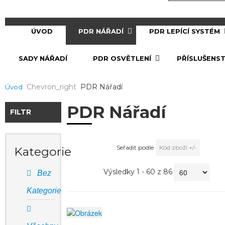
ÚVOD
PDR NÁŘADÍ
PDR LEPÍCÍ SYSTÉM
SADY NÁŘADÍ
PDR OSVĚTLENÍ
PŘÍSLUŠENST
Chevron_right
PDR Nářadí
Úvod
PDR Nářadí
FILTR
Seřadit podle
Kód zboží +/-
Kategorie
Výsledky 1 - 60 z 86
Bez
Kategorie