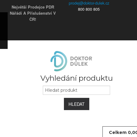
Největší Prodejce PDR
800 800 805
Nářádí A Příslušenství V
ČR!
ky
s)
ars)
s)
užky
ým
e
 koncovky
Vyhledání produktu
HLEDAT
Celkem
0,0