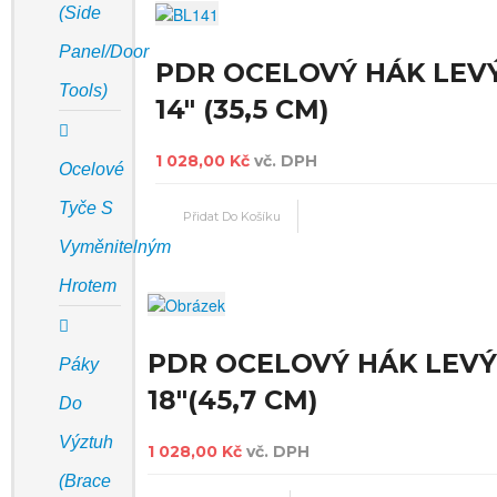
(Side
Panel/door
PDR OCELOVÝ HÁK LEV
Tools)
14" (35,5 CM)
1 028,00 Kč
vč. DPH
Ocelové
Tyče S
Vyměnitelným
Hrotem
PDR OCELOVÝ HÁK LEVÝ
Páky
18"(45,7 CM)
Do
Výztuh
1 028,00 Kč
vč. DPH
(Brace