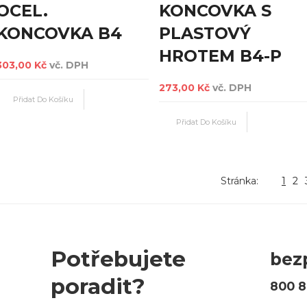
OCEL.
KONCOVKA S
KONCOVKA B4
PLASTOVÝ
HROTEM B4-P
303,00 Kč
vč. DPH
273,00 Kč
vč. DPH
Stránka:
1
2
Potřebujete
bez
poradit?
800 8