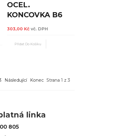
OCEL.
KONCOVKA B6
303,00 Kč
vč. DPH
3
Následující
Konec
Strana 1 z 3
platná linka
00 805