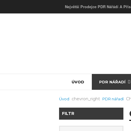
Největší Prodejce PDR Nářádí A Přís
ÚVOD
PDR NÁŘADÍ
Chevron_right
Ch
Úvod
PDR nářadí
FILTR