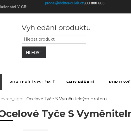
800 800 805
lušenství V ČR!
Vyhledání produktu
HLEDAT
PDR LEPÍCÍ SYSTÉM
SADY NÁŘADÍ
PDR OSVĚ
evron_right
Ocelové Tyče S Vyměnitelným Hrotem
Ocelové Tyče S Vyměnite