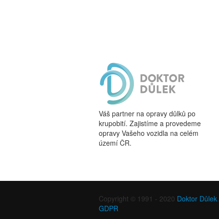
Váš partner na opravy důlků po
krupobití. Zajistíme a provedeme
opravy Vašeho vozidla
na celém
území ČR
.
Copyright © 1991 - 2020
Doktor Důlek
GDPR