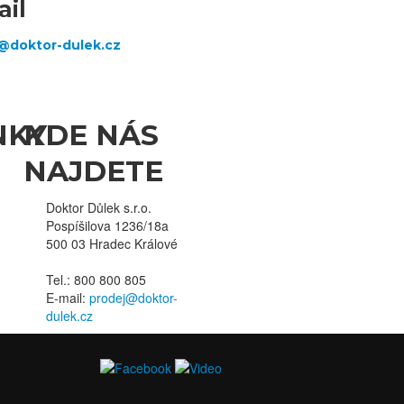
ail
NKY
KDE NÁS
NAJDETE
Doktor Důlek s.r.o.
Pospíšilova 1236/18a
500 03 Hradec Králové
Tel.: 800 800 805
E-mail:
Joomla!
3
Templates