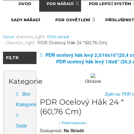
ÚVOD
PDR NÁŘADÍ
PDR LEPÍCÍ SYSTÉM
SADY NÁŘADÍ
PDR OSVĚTLENÍ
PŘÍSLUŠENST
Chevron_right
Úvod
PDR nářadí
Chevron_right
PDR Ocelový Hák 24 "(60,76 Cm)
PDR ocelový hák levý 2,5/16x10"(25,4 c
FILTR
PDR ocelový hák levý 1/8x8" (20,3
Kategorie
Obrázek
Zpět na: PDR n
Bez
PDR Ocelový Hák 24 "
Kategorie
(60,76 Cm)
|
Přidat hodnocení
Sady
Dostupnost:
Na Skladě