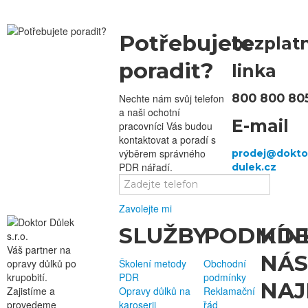
Potřebujete
bezplat
poradit?
linka
800 800 80
Nechte nám svůj telefon
a naši ochotní
E-mail
pracovníci Vás budou
kontaktovat a poradí s
výběrem správného
PDR nářadí.
Zavolejte mi
SLUŽBY
PODMÍN
KD
Váš partner na
NÁS
opravy důlků po
Školení metody
Obchodní
krupobití.
PDR
podmínky
NAJ
Zajistíme a
Opravy důlků na
Reklamační
provedeme
karoserii
řád