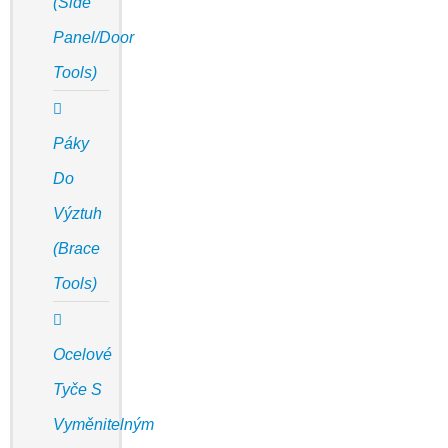
(Side
Panel/door
Tools)
Páky
Do
Výztuh
(Brace
Tools)
Ocelové
Tyče S
Vyměnitelným