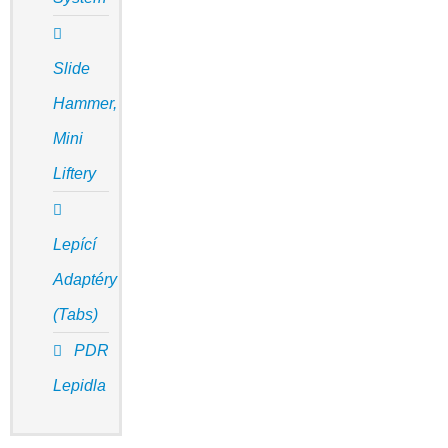
Slide
Hammer,
Mini
Liftery
Lepící
Adaptéry
(Tabs)
PDR
Lepidla