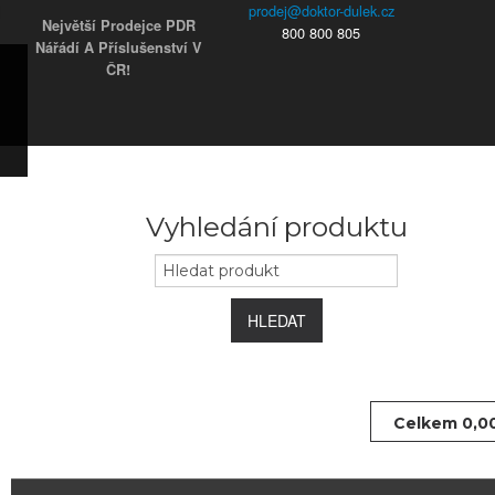
Největší Prodejce PDR
800 800 805
Nářádí A Příslušenství V
ČR!
ky
s)
ars)
s)
užky
ým
Vyhledání produktu
e
 koncovky
HLEDAT
Celkem
0,0