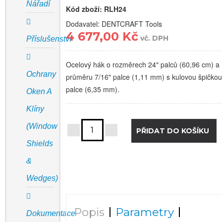
Nářadí
Kód zboží:
RLH24
Dodavatel: DENTCRAFT Tools
4 677,00 Kč
vč. DPH
Příslušenství
Ocelový hák o rozměrech 24" palců (60,96 cm) a
Ochrany
průměru 7/16" palce (1,11 mm) s kulovou špičkou
palce (6,35 mm).
Oken A
Klíny
(Window
Shields
&
Wedges)
Popis
Parametry
Dokumentace