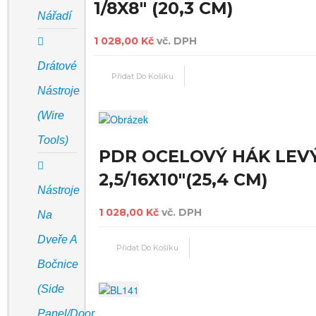
1/8X8" (20,3 CM)
Nářadí
1 028,00 Kč
vč. DPH
Drátové
Nástroje
(Wire
Tools)
PDR OCELOVÝ HÁK LEV
2,5/16X10"(25,4 CM)
Nástroje
1 028,00 Kč
vč. DPH
Na
Dveře A
Bočnice
(Side
Panel/door