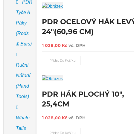
PDR
Tyče A
PDR OCELOVÝ HÁK LEV
Páky
24"(60,96 CM)
(Rods
& Bars)
1 028,00 Kč
vč. DPH
Ruční
Nářadí
(Hand
PDR HÁK PLOCHÝ 10",
Tools)
25,4CM
Whale
1 028,00 Kč
vč. DPH
Tails