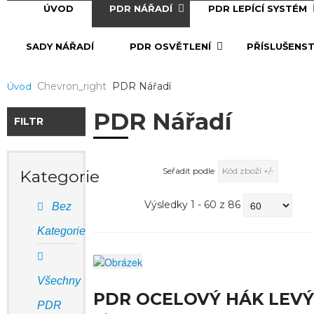
ÚVOD
PDR NÁŘADÍ
PDR LEPÍCÍ SYSTÉM
SADY NÁŘADÍ
PDR OSVĚTLENÍ
PŘÍSLUŠENST
Chevron_right
PDR Nářadí
Úvod
PDR Nářadí
FILTR
Seřadit podle
Kód zboží +/-
Kategorie
Výsledky 1 - 60 z 86
Bez
Kategorie
Všechny
PDR OCELOVÝ HÁK LEVÝ
PDR