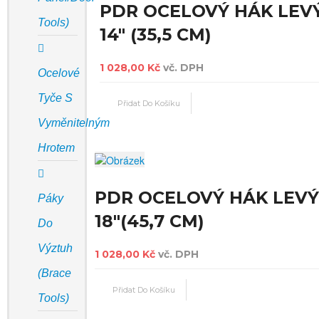
PDR OCELOVÝ HÁK LEV
Tools)
14" (35,5 CM)
1 028,00 Kč
vč. DPH
Ocelové
Tyče S
Vyměnitelným
Hrotem
PDR OCELOVÝ HÁK LEVÝ
Páky
18"(45,7 CM)
Do
Výztuh
1 028,00 Kč
vč. DPH
(Brace
Tools)