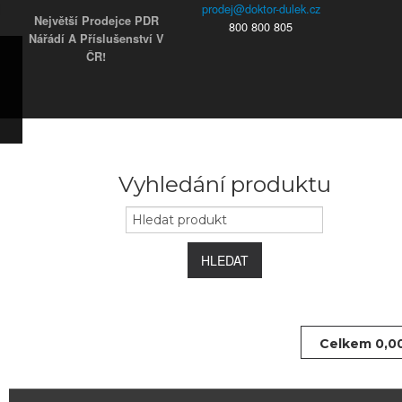
Největší Prodejce PDR
800 800 805
Nářádí A Příslušenství V
ČR!
ky
s)
ars)
s)
užky
ým
Vyhledání produktu
e
 koncovky
HLEDAT
Celkem
0,0