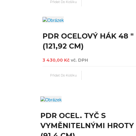
PDR OCELOVÝ HÁK 48 "
(121,92 CM)
3 430,00 Kč
vč. DPH
PDR OCEL. TYČ S
VYMĚNITELNÝMI HROTY 
(91,4 CM)