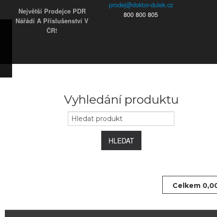
Největší Prodejce PDR
800 800 805
Nářádí A Příslušenství V
ČR!
ky
s)
ars)
s)
užky
ým
Vyhledání produktu
e
 koncovky
HLEDAT
Celkem
0,0