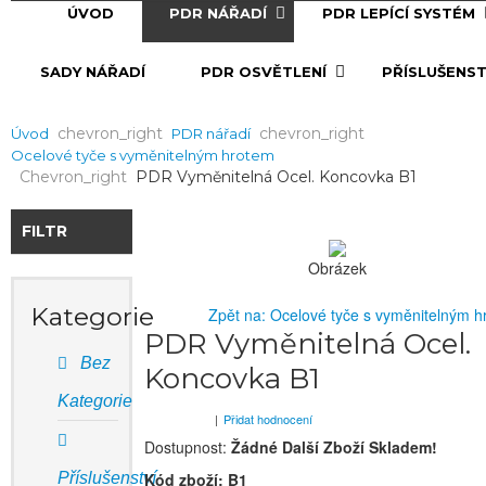
ÚVOD
PDR NÁŘADÍ
PDR LEPÍCÍ SYSTÉM
SADY NÁŘADÍ
PDR OSVĚTLENÍ
PŘÍSLUŠENST
Chevron_right
Chevron_right
Úvod
PDR nářadí
Ocelové tyče s vyměnitelným hrotem
Chevron_right
PDR Vyměnitelná Ocel. Koncovka B1
FILTR
Obrázek
Kategorie
Zpět na: Ocelové tyče s vyměnitelným 
PDR Vyměnitelná Ocel.
Bez
Koncovka B1
Kategorie
|
Přidat hodnocení
Dostupnost:
Žádné Další Zboží Skladem!
Příslušenství
Kód zboží:
B1