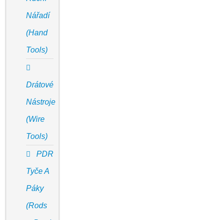
Nářadí
(Hand
Tools)
Drátové
Nástroje
(Wire
Tools)
PDR
Tyče A
Páky
(Rods