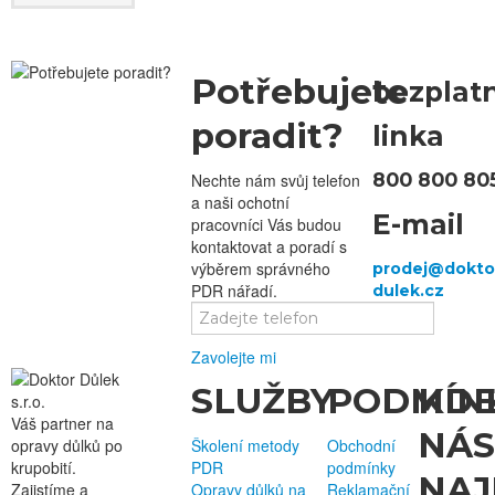
Potřebujete
bezplat
poradit?
linka
800 800 80
Nechte nám svůj telefon
a naši ochotní
E-mail
pracovníci Vás budou
kontaktovat a poradí s
výběrem správného
PDR nářadí.
Zavolejte mi
SLUŽBY
PODMÍN
KD
Váš partner na
NÁS
opravy důlků po
Školení metody
Obchodní
krupobití.
PDR
podmínky
NAJ
Zajistíme a
Opravy důlků na
Reklamační