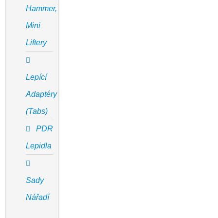
Hammer,
Mini
Liftery
Lepící
Adaptéry
(Tabs)
PDR
Lepidla
Sady
Nářadí