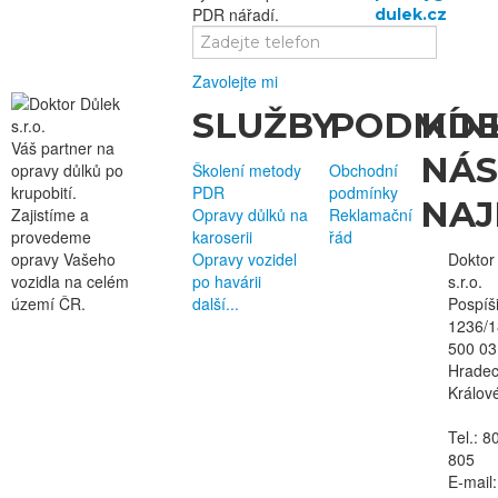
PDR nářadí.
Zavolejte mi
SLUŽBY
PODMÍN
KD
Váš partner na
NÁS
opravy důlků po
Školení metody
Obchodní
krupobití.
PDR
podmínky
NAJ
Zajistíme a
Opravy důlků na
Reklamační
provedeme
karoserii
řád
opravy Vašeho
Opravy vozidel
Doktor
vozidla
na celém
po havárii
s.r.o.
území ČR
.
další...
Pospíš
1236/1
500 03
Hrade
Králov
Tel.: 8
805
E-mail: