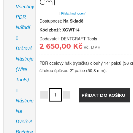
Cm)
Všechny
|
Přidat hodnocení
PDR
Dostupnost:
Na Skladě
Nářadí
Kód zboží:
XGWT14
Dodavatel: DENTCRAFT Tools
2 650,00 Kč
vč. DPH
Drátové
Nástroje
PDR ocelový hák (rybička) dlouhý 14" palců (36 c
(Wire
širokou špičkou 2" palce (50,8 mm).
Tools)
Nástroje
Na
Dveře A
Bočnice