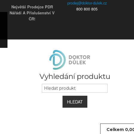
Největší Prodejce PDR
800 800 805
Nářádí A Příslušenství V
ČR!
ky
s)
ars)
s)
užky
ým
e
 koncovky
Vyhledání produktu
HLEDAT
Celkem
0,0