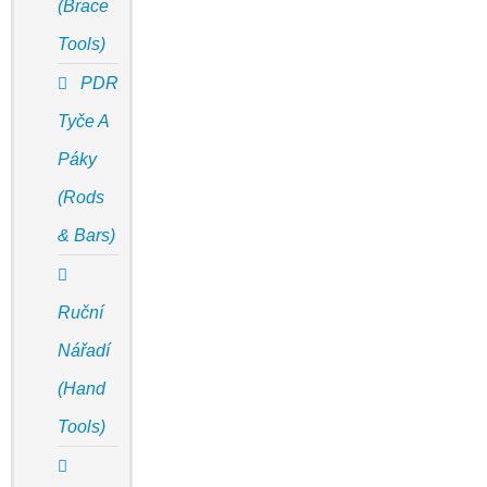
(Brace
Tools)
PDR
Tyče A
Páky
(Rods
& Bars)
Ruční
Nářadí
(Hand
Tools)