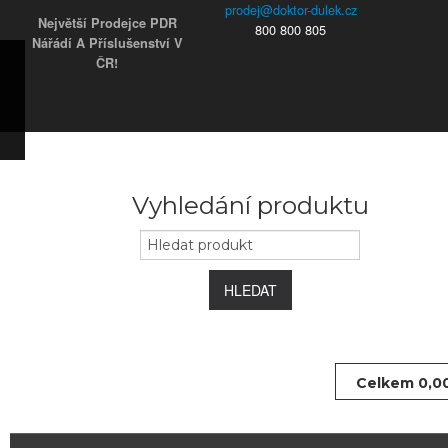
Největší Prodejce PDR
800 800 805
Nářádí A Příslušenství V
ČR!
ky
s)
ars)
s)
užky
ým
Vyhledání produktu
e
 koncovky
HLEDAT
Celkem
0,0