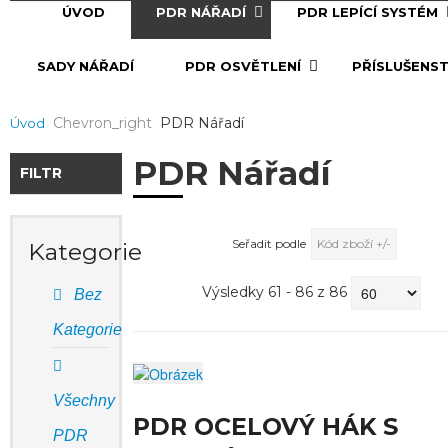
ÚVOD
PDR NÁŘADÍ
PDR LEPÍCÍ SYSTÉM
SADY NÁŘADÍ
PDR OSVĚTLENÍ
PŘÍSLUŠENST
Chevron_right
PDR Nářadí
Úvod
PDR Nářadí
FILTR
Seřadit podle
Kód zboží +/-
Kategorie
Výsledky 61 - 86 z 86
Bez
Kategorie
Všechny
PDR OCELOVÝ HÁK S
PDR