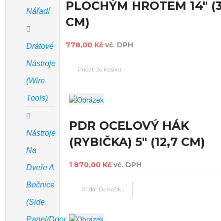
PLOCHÝM HROTEM 14" (3
Nářadí
CM)
778,00 Kč
vč. DPH
Drátové
Nástroje
(Wire
Tools)
PDR OCELOVÝ HÁK
Nástroje
(RYBIČKA) 5" (12,7 CM)
Na
1 870,00 Kč
vč. DPH
Dveře A
Bočnice
(Side
Panel/door