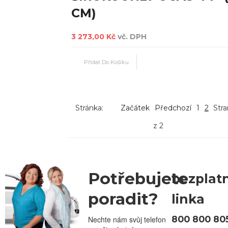
CM)
3 273,00 Kč
vč. DPH
Stránka:
Začátek
Předchozí
1
2
Stra
z 2
Potřebujete
bezplat
poradit?
linka
800 800 80
Nechte nám svůj telefon