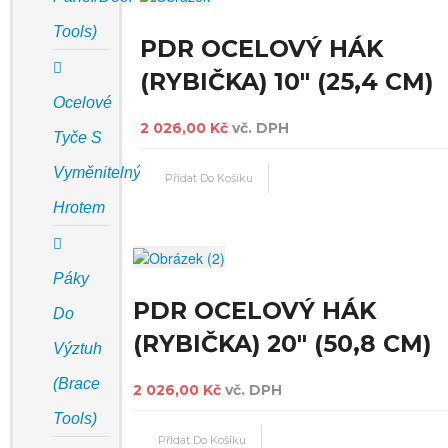
Tools)
PDR OCELOVÝ HÁK
(RYBIČKA) 10" (25,4 CM)
Ocelové
2 026,00 Kč
vč. DPH
Tyče S
Vyměnitelným
Hrotem
Páky
PDR OCELOVÝ HÁK
Do
(RYBIČKA) 20" (50,8 CM)
Výztuh
(Brace
2 026,00 Kč
vč. DPH
Tools)