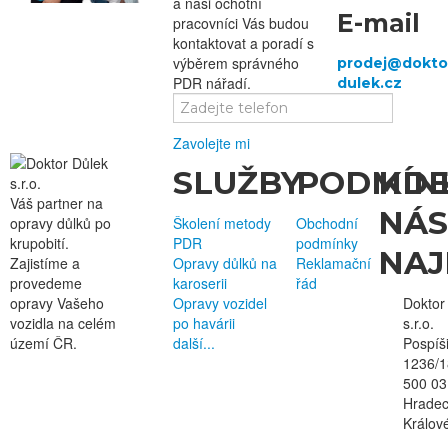
a naši ochotní
E-mail
pracovníci Vás budou
kontaktovat a poradí s
výběrem správného
PDR nářadí.
Zavolejte mi
SLUŽBY
PODMÍN
KD
Váš partner na
NÁS
opravy důlků po
Školení metody
Obchodní
krupobití.
PDR
podmínky
NAJ
Zajistíme a
Opravy důlků na
Reklamační
provedeme
karoserii
řád
opravy Vašeho
Opravy vozidel
Doktor
vozidla
na celém
po havárii
s.r.o.
území ČR
.
další...
Pospíš
1236/1
500 03
Hrade
Králov