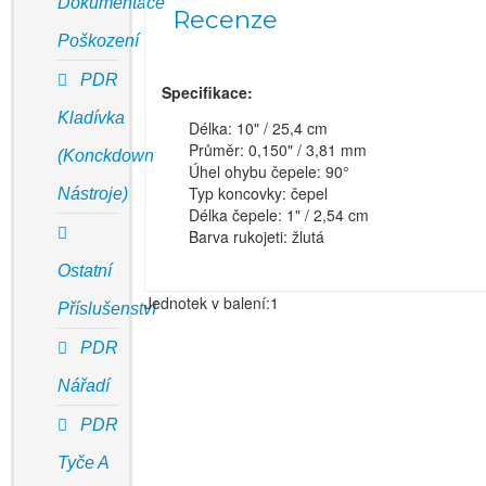
Dokumentace
Recenze
Poškození
PDR
Specifikace:
Kladívka
Délka: 10" / 25,4 cm
Průměr: 0,150" / 3,81 mm
(Konckdown
Úhel ohybu čepele: 90°
Typ koncovky: čepel
Nástroje)
Délka čepele: 1" / 2,54 cm
Barva rukojeti: žlutá
Ostatní
Jednotek v balení:1
Příslušenství
PDR
Nářadí
PDR
Tyče A