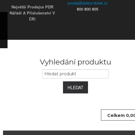
Největší Prodejce PDR
800 800 805
Nářádí A Příslušenství V
ČR!
ky
s)
ars)
s)
užky
ým
Vyhledání produktu
e
 koncovky
HLEDAT
Celkem
0,0