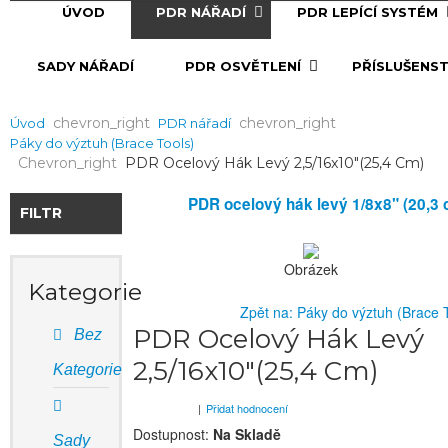
ÚVOD
PDR NÁŘADÍ
PDR LEPÍCÍ SYSTÉM
SADY NÁŘADÍ
PDR OSVĚTLENÍ
PŘÍSLUŠENST
Chevron_right
Chevron_right
Úvod
PDR nářadí
Páky do výztuh (Brace Tools)
Chevron_right
PDR Ocelový Hák Levý 2,5/16x10"(25,4 Cm)
PDR ocelový hák levý 1/8x8" (20,3
FILTR
Obrázek
Kategorie
Zpět na: Páky do výztuh (Brace 
PDR Ocelový Hák Levý
Bez
2,5/16x10"(25,4 Cm)
Kategorie
|
Přidat hodnocení
Dostupnost:
Na Skladě
Sady