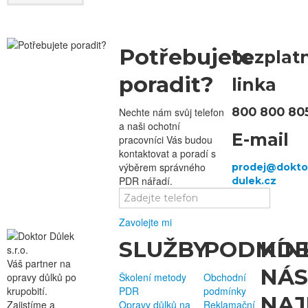
Potřebujete
bezplat
poradit?
linka
800 800 80
Nechte nám svůj telefon
a naši ochotní
E-mail
pracovníci Vás budou
kontaktovat a poradí s
výběrem správného
PDR nářadí.
Zavolejte mi
SLUŽBY
PODMÍN
KD
Váš partner na
NÁS
opravy důlků po
Školení metody
Obchodní
krupobití.
PDR
podmínky
NAJ
Zajistíme a
Opravy důlků na
Reklamační