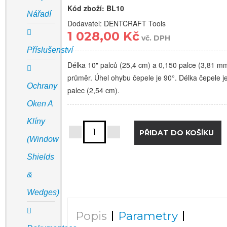
Kód zboží:
BL10
Nářadí
Dodavatel: DENTCRAFT Tools
1 028,00 Kč
vč. DPH
Příslušenství
Délka 10" palců (25,4 cm) a 0,150 palce (3,81 m
průměr. Úhel ohybu čepele je 90°. Délka čepele j
Ochrany
palec (2,54 cm).
Oken A
Klíny
(Window
Shields
&
Wedges)
Popis
Parametry