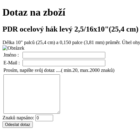
Dotaz na zboží
PDR ocelový hák levý 2,5/16x10"(25,4 cm)
Délka 10" palců (25,4 cm) a 0,150 palce (3,81 mm) průměr. Úhel ohyb
Jméno :
E-Mail :
Prosím, napište svůj dotaz ....( min.20, max.2000 znaků)
Znaků napsáno: