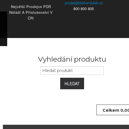
Největší Prodejce PDR
800 800 805
Nářádí A Příslušenství V
ČR!
ky
s)
ars)
s)
užky
ým
Vyhledání produktu
e
 koncovky
HLEDAT
Celkem
0,0