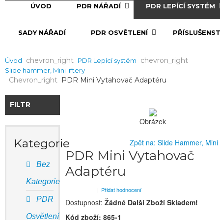
ÚVOD
PDR NÁŘADÍ
PDR LEPÍCÍ SYSTÉM
SADY NÁŘADÍ
PDR OSVĚTLENÍ
PŘÍSLUŠENST
Chevron_right
Chevron_right
Úvod
PDR Lepící systém
Slide hammer, Mini liftery
Chevron_right
PDR Mini Vytahovač Adaptéru
FILTR
Obrázek
Kategorie
Zpět na: Slide Hammer, Mini l
PDR Mini Vytahovač
Bez
Adaptéru
Kategorie
|
Přidat hodnocení
PDR
Dostupnost:
Žádné Další Zboží Skladem!
Osvětlení
Kód zboží:
865-1