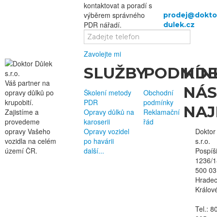
kontaktovat a poradí s
výběrem správného
PDR nářadí.
Zavolejte mi
SLUŽBY
PODMÍN
KD
Váš partner na
NÁS
opravy důlků po
Školení metody
Obchodní
krupobití.
PDR
podmínky
NAJ
Zajistíme a
Opravy důlků na
Reklamační
provedeme
karoserii
řád
opravy Vašeho
Opravy vozidel
Doktor
vozidla
na celém
po havárii
s.r.o.
území ČR
.
další...
Pospíš
1236/1
500 03
Hrade
Králov
Tel.: 8