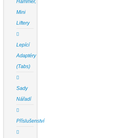
Hammer,
Mini
Liftery
Lepící
Adaptéry
(Tabs)
Sady
Nářadí
Příslušenství