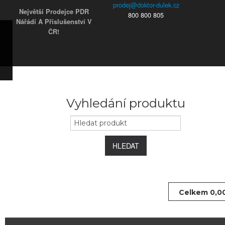
Největší Prodejce PDR
800 800 805
Nářádí A Příslušenství V
ČR!
ky
s)
ars)
s)
užky
ým
Vyhledání produktu
e
 koncovky
HLEDAT
Celkem
0,0