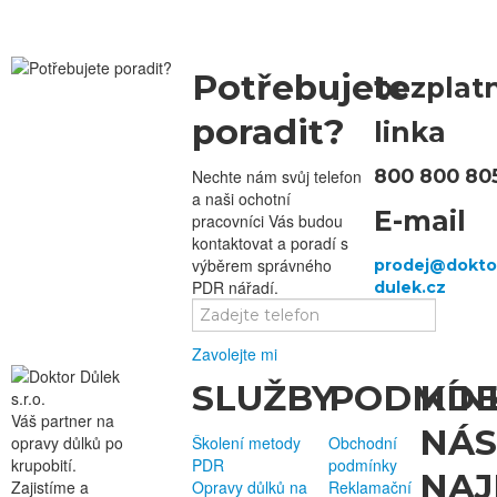
Potřebujete
bezplat
poradit?
linka
800 800 80
Nechte nám svůj telefon
a naši ochotní
E-mail
pracovníci Vás budou
kontaktovat a poradí s
výběrem správného
PDR nářadí.
Zavolejte mi
SLUŽBY
PODMÍN
KD
Váš partner na
NÁS
opravy důlků po
Školení metody
Obchodní
krupobití.
PDR
podmínky
NAJ
Zajistíme a
Opravy důlků na
Reklamační