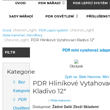
ÚVOD
PDR NÁŘADÍ
PDR LEPÍCÍ SYSTÉM
SADY NÁŘADÍ
PDR OSVĚTLENÍ
PŘÍSLUŠENST
Chevron_right
Chevron_right
Úvod
PDR Lepící systém
Slide hammer, Mini liftery
Chevron_right
PDR Hliníkové Vytahovací Kladivo 12"
PDR mini vytahovač adapt
FILTR
Obrázek
Kategorie
Zpět na: Slide Hammer, Mini l
PDR Hliníkové Vytahova
Bez
Kladivo 12"
Kategorie
PDR
|
Přidat hodnocení
Dostupnost:
Žádné Další Zboží Skladem!
Osvětlení