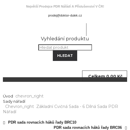
Největší Prodejce PDR Nářádí A Příslušenství V ČR!
800 800 805
Můj účet
Vyhledání produktu
HLEDAT
Celkem
0,00 Kč
Chevron_right
Úvod
Sady nářadí
Chevron_right
Základní Cvičná Sada - 6 Dílná Sada PDR
Nářadí
PDR sada rovnacích háků řady BRC10
PDR sada rovnacích háků řady BRC06