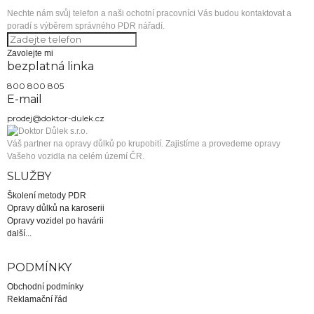
Nechte nám svůj telefon a naši ochotní pracovníci Vás budou kontaktovat a
poradí s výběrem správného PDR nářadí.
Zavolejte mi
bezplatná linka
800 800 805
E-mail
Váš partner na opravy důlků po krupobití. Zajistíme a provedeme opravy
Vašeho vozidla
na celém území ČR
.
SLUŽBY
Školení metody PDR
Opravy důlků na karoserii
Opravy vozidel po havárii
další...
PODMÍNKY
Obchodní podmínky
Reklamační řád