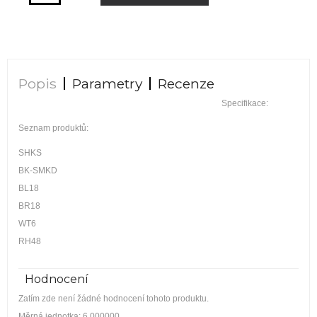
Popis
Parametry
Recenze
Specifikace:
Seznam produktů:
SHKS
BK-SMKD
BL18
BR18
WT6
RH48
Hodnocení
Zatím zde není žádné hodnocení tohoto produktu.
Měrná jednotka: 6.000000