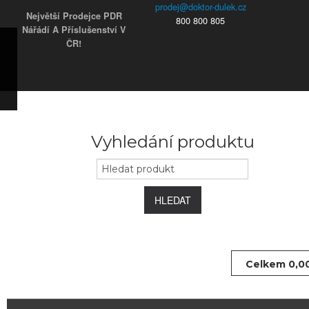
Největší Prodejce PDR
800 800 805
Nářádí A Příslušenství V
ČR!
ky
s)
ars)
s)
užky
ým
Vyhledání produktu
e
 koncovky
HLEDAT
Celkem
0,0