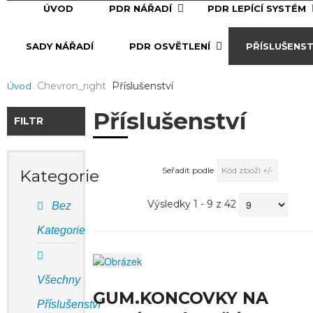
ÚVOD
PDR NÁŘADÍ
PDR LEPÍCÍ SYSTÉM
SADY NÁŘADÍ
PDR OSVĚTLENÍ
PŘÍSLUŠENST
Chevron_right
Příslušenství
Úvod
Příslušenství
FILTR
Seřadit podle
Kód zboží +/-
Kategorie
Výsledky 1 - 9 z 42
Bez
Kategorie
Všechny
GUM.KONCOVKY NA
Příslušenství