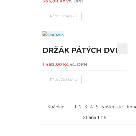
363,00 Kč
vč. DPH
DRŽÁK PÁTÝCH DVEŘÍ
1 482,00 Kč
vč. DPH
Stránka:
1
2
3
4
5
Následující
Kon
Strana 1 z 5