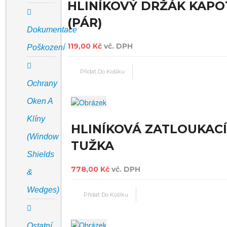
HLINÍKOVÝ DRŽÁK KAPO
(PÁR)
Dokumentace
119,00 Kč
vč. DPH
Poškození
Ochrany
Oken A
Klíny
HLINÍKOVÁ ZATLOUKAC
(Window
TUŽKA
Shields
778,00 Kč
vč. DPH
&
Wedges)
Ostatní