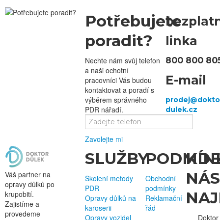
Potřebujete
bezplat
poradit?
linka
800 800 80
Nechte nám svůj telefon
a naši ochotní
E-mail
pracovníci Vás budou
kontaktovat a poradí s
výběrem správného
PDR nářadí.
Zavolejte mi
SLUŽBY
PODMÍN
KD
NÁS
Váš partner na
Školení metody
Obchodní
opravy důlků po
PDR
podmínky
NAJ
krupobití.
Opravy důlků na
Reklamační
Zajistíme a
karoserii
řád
provedeme
Opravy vozidel
Doktor