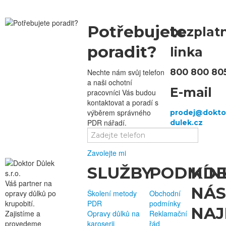
Potřebujete
bezplat
poradit?
linka
800 800 80
Nechte nám svůj telefon
a naši ochotní
E-mail
pracovníci Vás budou
kontaktovat a poradí s
výběrem správného
PDR nářadí.
Zavolejte mi
SLUŽBY
PODMÍN
KD
Váš partner na
NÁS
opravy důlků po
Školení metody
Obchodní
krupobití.
PDR
podmínky
NAJ
Zajistíme a
Opravy důlků na
Reklamační
provedeme
karoserii
řád