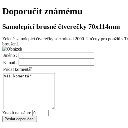
Doporučit známému
Samolepící brusné čtverečky 70x114mm
Zelené samolepící čtverečky se zrnitostí 2000. Určeny pro použití s 
broušení.
Jméno :
E-mail :
Přidat komentář
Znaků napsáno: