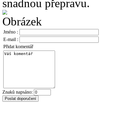
snadnou přepravu.
Jméno :
E-mail :
Přidat komentář
Znaků napsáno: